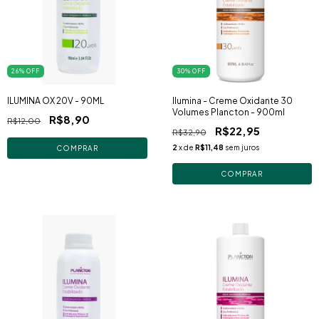
26
% OFF
30
% OFF
ILUMINA OX 20V - 90ML
Ilumina - Creme Oxidante 30
Volumes Plancton - 900ml
R$8,90
R$12,00
R$22,95
R$32,90
2
x de
R$11,48
sem juros