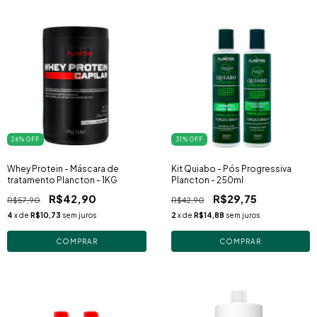
26
% OFF
31
% OFF
Whey Protein - Máscara de
Kit Quiabo - Pós Progressiva
tratamento Plancton - 1KG
Plancton - 250ml
R$42,90
R$29,75
R$57,90
R$42,90
4
x de
R$10,73
sem juros
2
x de
R$14,88
sem juros