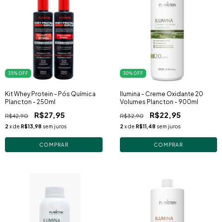
35
% OFF
30
% OFF
Kit Whey Protein - Pós Química
Ilumina - Creme Oxidante 20
Plancton - 250ml
Volumes Plancton - 900ml
R$27,95
R$22,95
R$42,90
R$32,90
2
x de
R$13,98
sem juros
2
x de
R$11,48
sem juros