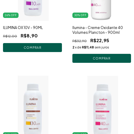
26
% OFF
30
% OFF
ILUMINA OX 10V - 90ML
Ilumina - Creme Oxidante 40
Volumes Plancton - 900ml
R$8,90
R$12,00
R$22,95
R$32,90
2
x de
R$11,48
sem juros