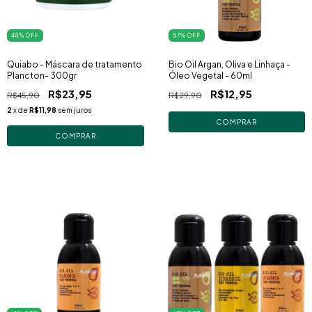
48
% OFF
57
% OFF
Quiabo - Máscara de tratamento
Bio Oil Argan, Oliva e Linhaça -
Plancton- 300gr
Óleo Vegetal - 60ml
R$23,95
R$12,95
R$45,90
R$29,90
2
x de
R$11,98
sem juros