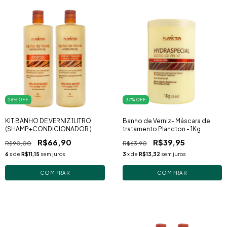
26
% OFF
37
% OFF
KIT BANHO DE VERNIZ 1LITRO
Banho de Verniz- Máscara de
(SHAMP+CONDICIONADOR )
tratamento Plancton - 1Kg
R$66,90
R$39,95
R$90,00
R$63,90
6
x de
R$11,15
sem juros
3
x de
R$13,32
sem juros