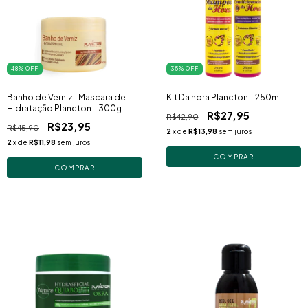
48
% OFF
35
% OFF
Banho de Verniz- Mascara de
Kit Da hora Plancton - 250ml
Hidratação Plancton - 300g
R$27,95
R$42,90
R$23,95
R$45,90
2
x de
R$13,98
sem juros
2
x de
R$11,98
sem juros