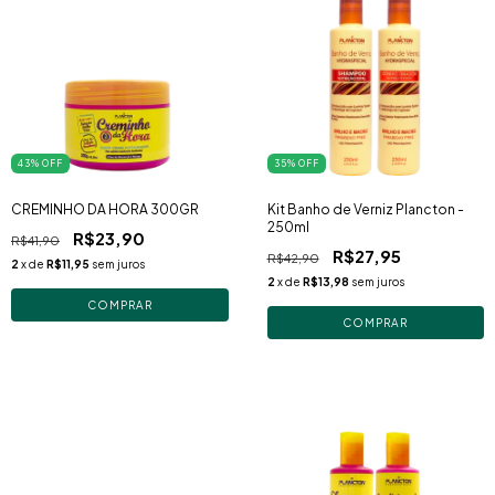
43
% OFF
35
% OFF
CREMINHO DA HORA 300GR
Kit Banho de Verniz Plancton -
250ml
R$23,90
R$41,90
R$27,95
R$42,90
2
x de
R$11,95
sem juros
2
x de
R$13,98
sem juros