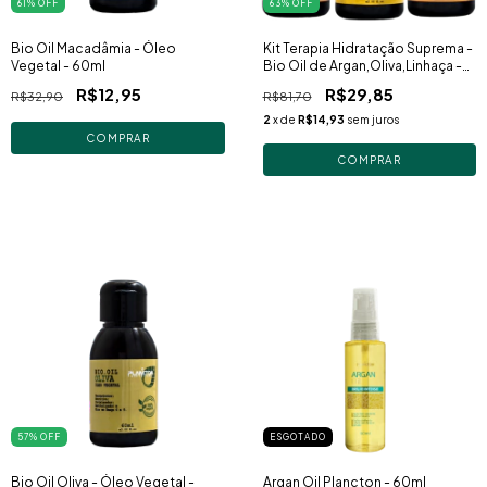
61
% OFF
63
% OFF
Bio Oil Macadâmia - Óleo
Kit Terapia Hidratação Suprema -
Vegetal - 60ml
Bio Oil de Argan,Oliva,Linhaça -
Girassol - Macadâmia 60ml
R$12,95
R$29,85
R$32,90
R$81,70
2
x de
R$14,93
sem juros
57
% OFF
ESGOTADO
Bio Oil Oliva - Óleo Vegetal -
Argan Oil Plancton - 60ml